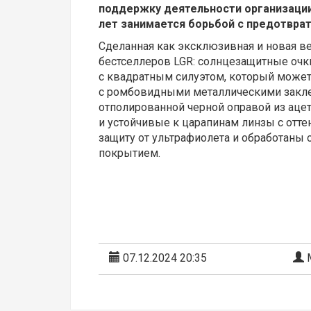
поддержку деятельности организации
лет занимается борьбой с предотвра
Сделанная как эксклюзивная и новая ве
бестселлеров LGR: солнцезащитные очки
с квадратным силуэтом, который может
с ромбовидными металлическими закле
отполированной черной оправой из аце
и устойчивые к царапинам линзы с отт
защиту от ультрафиолета и обработан
покрытием.
07.12.2024 20:35
М