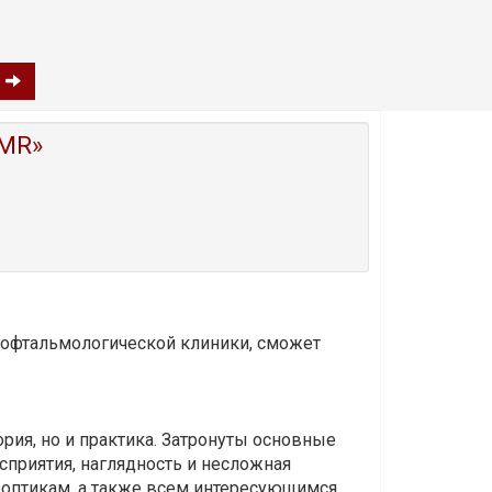
a
MR»
и офтальмологической клиники, сможет
ория, но и практика. Затронуты основные
приятия, наглядность и несложная
-оптикам, а также всем интересующимся