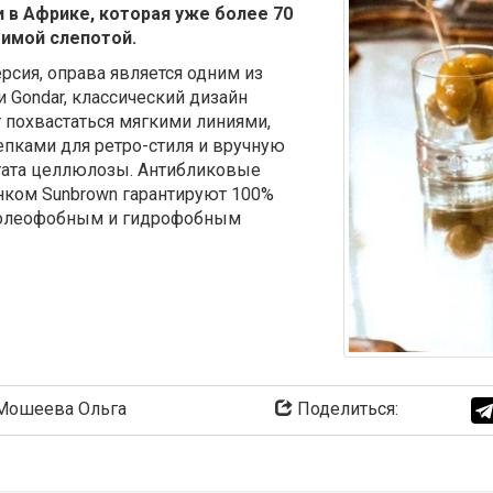
 в Африке, которая уже более 70
тимой слепотой.
рсия, оправа является одним из
 Gondar, классический дизайн
 похвастаться мягкими линиями,
пками для ретро-стиля и вручную
тата целлюлозы. Антибликовые
енком Sunbrown гарантируют 100%
ы олеофобным и гидрофобным
ошеева Ольга
Поделиться: