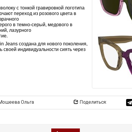
волоку с тонкой гравировкой логотипа
лючают переход из розового цвета в
озрачного
ерого в темно-серый, медового в
ний, лазурного
гие.
ein Jeans создана для нового поколения,
ть своей индивидуальности сиять через
ошеева Ольга
Поделиться: