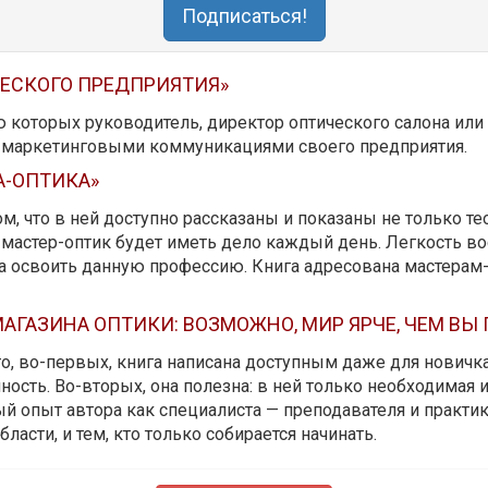
Подписаться!
ЧЕСКОГО ПРЕДПРИЯТИЯ»
ю которых руководитель, директор оптического салона ил
ь маркетинговыми коммуникациями своего предприятия.
А-ОПТИКА»
м, что в ней доступно рассказаны и показаны не только те
мастер-оптик будет иметь дело каждый день. Легкость вос
да освоить данную профессию. Книга адресована мастерам
АГАЗИНА ОПТИКИ: ВОЗМОЖНО, МИР ЯРЧЕ, ЧЕМ ВЫ
 то, во-первых, книга написана доступным даже для новичк
ость. Во-вторых, она полезна: в ней только необходимая 
й опыт автора как специалиста — преподавателя и практика.
бласти, и тем, кто только собирается начинать.