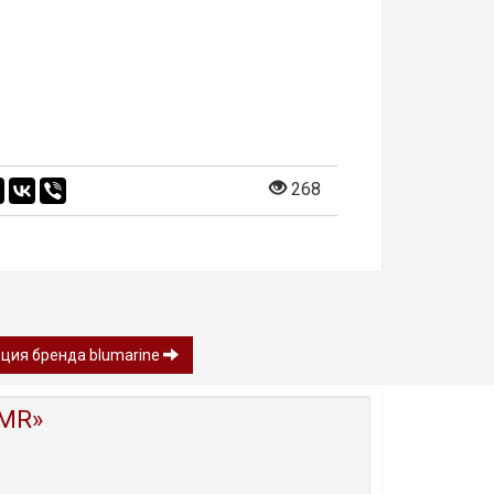
268
ция бренда blumarine
MR»