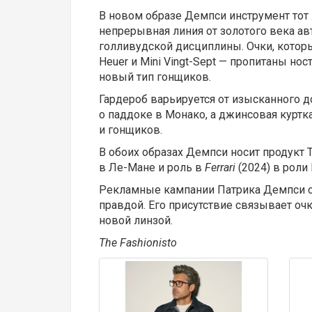
В новом образе Демпси инструмент тот 
непрерывная линия от золотого века а
голливудской дисциплины. Очки, котор
Heuer и Mini Vingt-Sept — пропитаны но
новый тип гонщиков.
Гардероб варьируется от изысканного 
о паддоке в Монако, а джинсовая курт
и гонщиков.
В обоих образах Демпси носит продукт 
в Ле-Мане и роль в
Ferrari
(2024) в роли
Рекламные кампании Патрика Демпси с
правдой. Его присутствие связывает очк
новой линзой.
The
Fashionisto