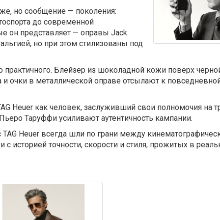
же, но сообщение — поколения:
втоспорта до современной
ые он представляет — оправы Jack
стальгией, но при этом стилизованы под
до практичного. Блейзер из шоколадной кожи поверх черн
ка и очки в металлической оправе отсылают к повседневн
TAG Heuer как человек, заслуживший свои полномочия на т
 Пьеро Таруффи усиливают аутентичность кампании.
 TAG Heuer всегда шли по грани между кинематографичес
и с историей точности, скорости и стиля, прожитых в реаль