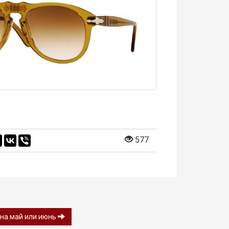
577
 на май или июнь