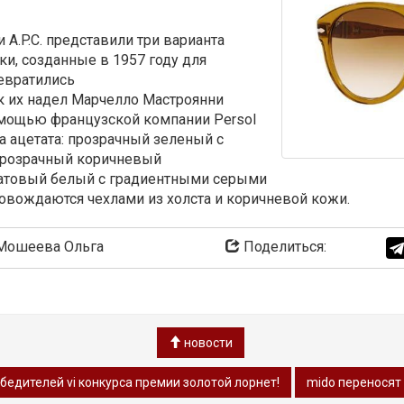
 A.P.C. представили три варианта
чки, созданные в 1957 году для
евратились
как их надел Марчелло Мастроянни
омощью французской компании Persol
 ацетата: прозрачный зеленый с
прозрачный коричневый
атовый белый с градиентными серыми
вождаются чехлами из холста и коричневой кожи.
ошеева Ольга
Поделиться:
новости
едителей vi конкурса премии золотой лорнет!
mido переносят