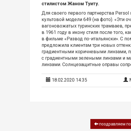
стилистом Жаном Туиту.
Для своего первого партнерства Persol и
культовой модели 649 (на фото). «Эти о
вагоновожатых туринских трамваев, пр
в 1961 году в икону стиля после того, 
в фильме «Развод по-итальянски». С п
предложила клиентам три новых оттенка
градиентными коричневыми линзами, 
с градиентными зелеными линзами и м
линзами. Солнцезащитные оправы сопро
18.02.2020 14:35
М
поздравляем поб