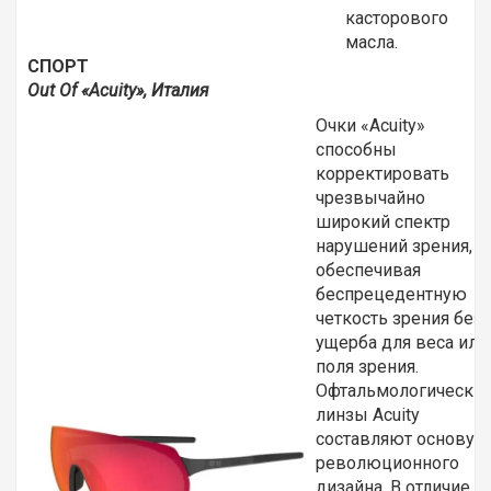
касторового
масла.
СПОРТ
Out
Of «
Acuity», Италия
Очки «Acuity»
способны
корректировать
чрезвычайно
широкий спектр
нарушений зрения,
обеспечивая
беспрецедентную
четкость зрения без
ущерба для веса или
поля зрения.
Офтальмологически
линзы Acuity
составляют основу
революционного
дизайна. В отличие о