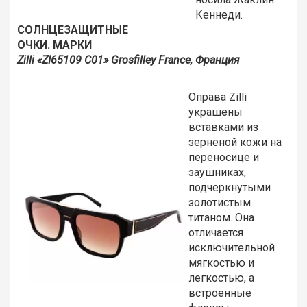
Кеннеди.
СОЛНЦЕЗАЩИТНЫЕ
ОЧКИ. МАРКИ
Zilli «
ZI65109
C01»
Grosfilley
France, Франция
Оправа Zilli
украшены
вставками из
зерненой кожи на
переносице и
заушниках,
подчеркнутыми
золотистым
титаном. Она
отличается
исключительной
мягкостью и
легкостью, а
встроенные