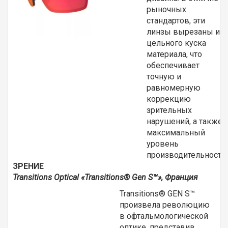
рыночных
стандартов, эти
линзы вырезаны из
цельного куска
материала, что
обеспечивает
точную и
равномерную
коррекцию
зрительных
нарушений, а также
максимальный
уровень
производительности.
ЗРЕНИЕ
Transitions
Optical «
Transitions®
Gen
S™», Франция
Transitions® GEN S™
произвела революцию
в офтальмологической
оптике, представив