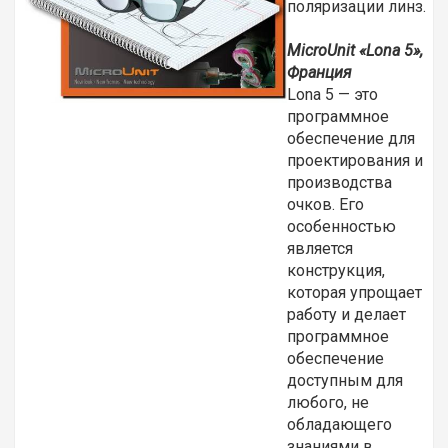
поляризации линз.
MicroUnit «
Lona 5»,
Франция
Lona 5 — это
программное
обеспечение для
проектирования и
производства
очков. Его
особенностью
является
конструкция,
которая упрощает
работу и делает
программное
обеспечение
доступным для
любого, не
обладающего
знаниями в