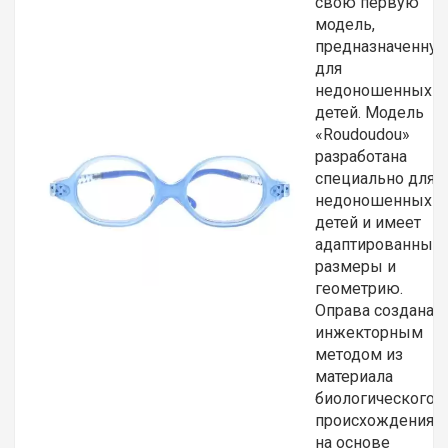
свою первую
модель,
предназначенну
для
недоношенных
детей. Модель
«Roudoudou»
разработана
специально для
недоношенных
детей и имеет
адаптированные
размеры и
геометрию.
Оправа создана
инжекторным
методом из
материала
биологического
происхождения
на основе