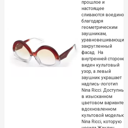
прошлое и
настоящее
сливаются воедино
благодаря
геометрическим
заушникам,
уравновешивающим
закругленный
фасад. На
внутренней стороне
виден культовый
узор, а левый
заушник украшает
надпись-логотип
Nina Ricci. Доступны
в изысканном
цветовом варианте,
вдохновленном
культовой моделью
Nina Ricci, которую
носила Жаклин