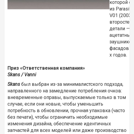
которой со
из Parasit
V01 (2003),
второстеп
детали — и
ацетатных
заушников
фасадов 1
х годов.
Приз «Ответственная компания»
Skans / Vanni
Skans
был выбран из-за минималистского подхода,
направленного на замедление потребления очков:
вневременные оправы, выпускаемые только в том
случае, если они новые, чтобы уменьшить
потребность в обновлении, прочная упаковка (часто
без печати), чтобы ограничить необходимые
изменения дизайна, обеспечение идентичных
запчастей для всех моделей или даже производство