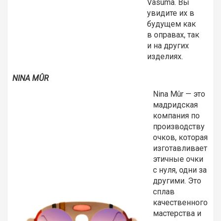
Vasuma. Вы
увидите их в
будущем как
в оправах, так
и на других
изделиях.
NINA MÛR
Nina Mûr — это
мадридская
компания по
производству
очков, которая
изготавливает
этичные очки
с нуля, одни за
другими. Это
сплав
качественного
мастерства и