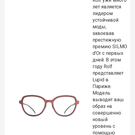
Rolf уже много
лет является
лидером
устойчивой
моды,
завоевав
престижную
премию SILMO
d'Or с первых
дней. В этом
году Rolf
представляет
Lupid в
Париже.
Модель
выводит ваш
образ на
совершенно
новый
уровень с
помощью