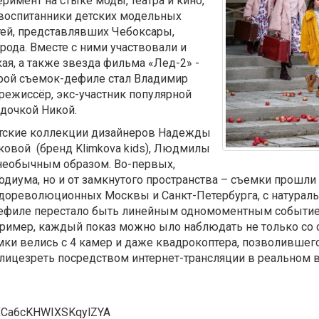
римент на стыке моды, театра и кино,
 воспитанники детских модельных
етей, представлявших Чебоксары,
орода. Вместе с ними участвовали и
я, а также звезда фильма «Лед-2» -
урой съемок-дефиле стал Владимир
режиссёр, экс-участник популярной
 дочкой Никой.
тские коллекции дизайнеров Надежды
овой (бренд Klimkova kids), Людмилы
 необычным образом. Во-первых,
подиума, но и от замкнутого пространства – съемки прошл
дореволюционных Москвы и Санкт-Петербурга, с натураль
ефиле перестало быть линейным одномоментным событием. 
имер, каждый показ можно ыло наблюдать не только со ср
мки велись с 4 камер и даже квадрокоптера, позволившего
 лицезреть посредством интернет-трансляции в реальном
8XCa6cKHWIXSKqylZYA