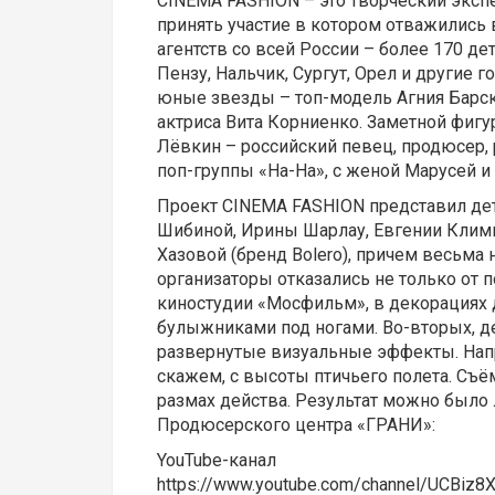
CINEMA FASHION – это творческий экспе
принять участие в котором отважились
агентств со всей России – более 170 д
Пензу, Нальчик, Сургут, Орел и другие г
юные звезды – топ-модель Агния Барска
актриса Вита Корниенко. Заметной фиг
Лёвкин – российский певец, продюсер, 
поп-группы «На-На», с женой Марусей и
Проект CINEMA FASHION представил де
Шибиной, Ирины Шарлау, Евгении Климк
Хазовой (бренд Bolero), причем весьма
организаторы отказались не только от 
киностудии «Мосфильм», в декорациях 
булыжниками под ногами. Во-вторых, д
развернутые визуальные эффекты. Напр
скажем, с высоты птичьего полета. Съё
размах действа. Результат можно было
Продюсерского центра «ГРАНИ»:
YouTube-канал
https://www.youtube.com/channel/UCBiz