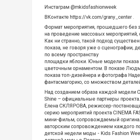
Инстаграм @mkidsfashionweek
ВКонтакте https://vk.com/grany_center .
Формат мероприятия, прошедшего без з
на проведение массовых мероприятий, 
Как ни странно, такой подход существ
показа, не говоря уже о сценографии, 
по всему пространству
площадки яблоки. Юные модели показа
цветочным орнаментом. В показе Людми
показа топ-дизейнера и фотографа Над
фантасмагорию, со множеством деталей
Над созданием образа каждой модели C
Shine – официальные партнеры проекта
Елена СКЛЯРОВА, режиссер-постановщ
серию мероприятий проекта CINEMA FAS
мини-фильм, сопровождаемый оригинал
авторским сопровождением каждого пок
детской недели моды - Kids Fashion We