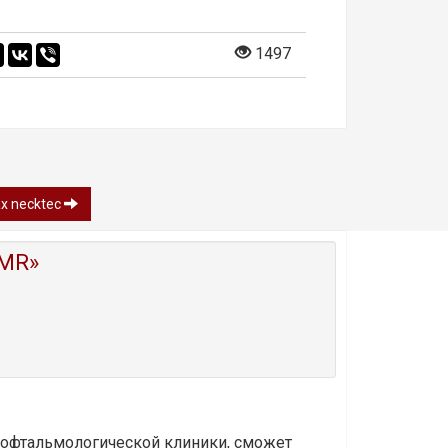
1497
х necktec
MR»
и офтальмологической клиники, сможет