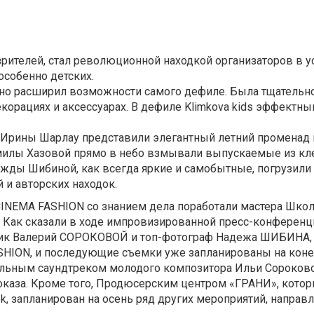
рителей, стал революционной находкой организаторов в 
особенно детских.
енно расширил возможности самого дефиле. Была тщательн
декорациях и аксессуарах. В дефиле Klimkova kids эффек
 Ирины Шарлау представили элегантный летний променад
лы Хазовой прямо в небо взмывали выпускаемые из клето
ежды Шибиной, как всегда яркие и самобытные, погрузили
 и авторских находок.
INEMA FASHION со знанием дела поработали мастера Школ
. Как сказали в ходе импровизированной пресс-конферен
ик Валерий СОРОКОВОЙ и топ-фотограф Надежа ШИБИНА,
HION, и последующие съемки уже запланированы на конец
ьным саундтреком молодого композитора Ильи Сороковог
аза. Кроме того, Продюсерским центром «ГРАНИ», которы
ek, запланирован на осень ряд других мероприятий, напра