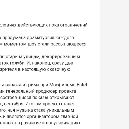
условиях действующих пока ограничений
о продумана драматургия каждого
тным моментом шоу стали рассыпающееся
 по старым улицам, декорированным
к голуби. И, наконец, сразу два
 зрителя в настоящую сказочную
ы визажа и грима при Мосфильме Estel
ции генеральный продюсер проекта
 состоявшиеся показы открывают
 сентября. Итогом проекта станет
о, чья музыка стала уникальным
й является организатором главной
вленных на развитие и популяризацию