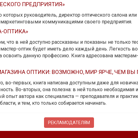
ЧЕСКОГО ПРЕДПРИЯТИЯ»
ю которых руководитель, директор оптического салона ил
ь маркетинговыми коммуникациями своего предприятия.
А-ОПТИКА»
м, что в ней доступно рассказаны и показаны не только те
мастер-оптик будет иметь дело каждый день. Легкость вос
да освоить данную профессию. Книга адресована мастерам
АГАЗИНА ОПТИКИ: ВОЗМОЖНО, МИР ЯРЧЕ, ЧЕМ ВЫ
 то, во-первых, книга написана доступным даже для новичк
ость. Во-вторых, она полезна: в ней только необходимая 
й опыт автора как специалиста — преподавателя и практика.
бласти, и тем, кто только собирается начинать.
РЕКЛАМОДАТЕЛЯМ