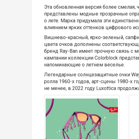
Эта обновленная версия более смелая, 
представлены модные прозрачные опр
о лете. Марка придумала эти единствен
влиянием ярких оттенков цифрового ис
Вишнево-красный, ярко-зеленый, сапф
цвета очков дополнены соответствующи
бренд Ray-Ban имеет прочную связь с 
кампании коллекции Colorblock предст
напоминающие о летнем веселье.
Легендарные солнцезащитные очки Way
ролла 1960-х годов, арт-сцены 1980-х г
не менее, в 2022 году Luxottica продо