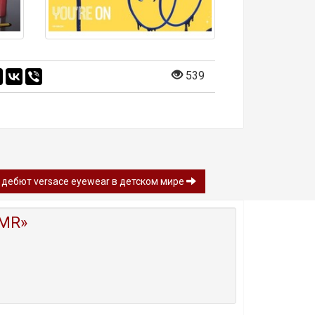
539
дебют versace eyewear в детском мире
MR»