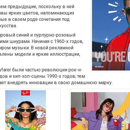
чем предыдущие, поскольку в ней
авы ярких цветов, напоминающих
ные в своем роде сочетания под
кусства.
ировый синий и пурпурно-розовый
ми шнурами. Начиная с 1960-х годов,
миром музыки. В новой рекламной
авлены модели и яркие иллюстрации,
farer были частью революции рок-н-
одов и хип-хоп-сцены 1990-х годов; тем
лжает внедрять инновации в свою домашнюю марку.