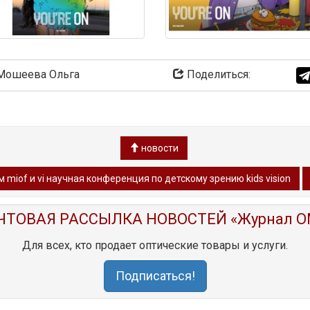
ошеева Ольга
Поделиться:
новости
miof и vi научная конференция по детскому зрению kids vision
ЧТОВАЯ РАССЫЛКА НОВОСТЕЙ «Журнал O
Для всех, кто продает оптические товары и услуги.
Подписаться!