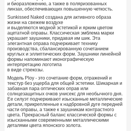
и биоразложению, а также в поляризованных
линзах, обеспечивающих повышенную четкость.
Sunkissed Naked создана для активного образа
жизни на свежем воздухе
и выделяются модной эстетикой и ярким цветом
ацетатной оправы. Классическая эмблема марки
украшает заушники, придавая им шик. Эта
элегантная оправа подчеркивает технику
производства, сбалансированную сочетанием
круглых и эллиптических форм. Заушники линейной
формы напоминают иконографическую
интерпретацию логотипа
в виде стрекозы.
Модель Ploy - это сочетание форм, отражений и
текстур без ущерба для общей эстетики. Шикарная и
забавная пара оптических оправ или
солнцезащитных очков унисекс для необычного дня.
Ее силуэт подчеркивают изысканные металлические
детали, прикрепленные к надбровной дуге передней
части оправы, а также к заушникам контрастного
цвета. Прекрасный баланс классической формы с
изысканными современными металлическими
деталями цвета японского золота.