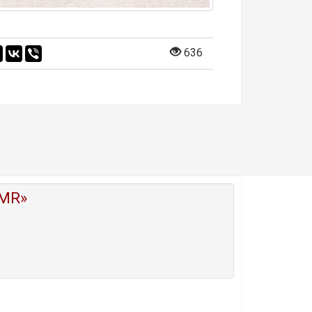
636
MR»