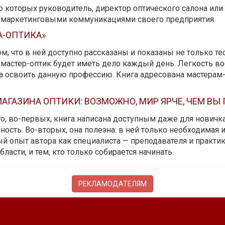
ю которых руководитель, директор оптического салона ил
ь маркетинговыми коммуникациями своего предприятия.
А-ОПТИКА»
м, что в ней доступно рассказаны и показаны не только те
мастер-оптик будет иметь дело каждый день. Легкость вос
да освоить данную профессию. Книга адресована мастерам
АГАЗИНА ОПТИКИ: ВОЗМОЖНО, МИР ЯРЧЕ, ЧЕМ ВЫ
 то, во-первых, книга написана доступным даже для новичк
ость. Во-вторых, она полезна: в ней только необходимая 
й опыт автора как специалиста — преподавателя и практика.
бласти, и тем, кто только собирается начинать.
РЕКЛАМОДАТЕЛЯМ