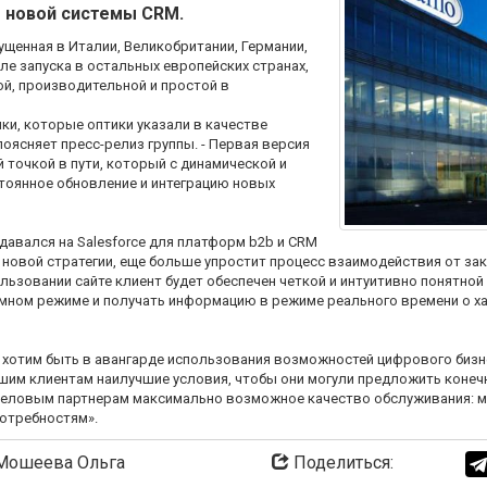
е новой системы CRM.
ущенная в Италии, Великобритании, Германии,
ле запуска в остальных европейских странах,
й, производительной и простой в
ки, которые оптики указали в качестве
поясняет пресс-релиз группы. - Первая версия
очкой в ​​пути, который с динамической и
стоянное обновление и интеграцию новых
давался на Salesforce для платформ b2b и CRM
ой новой стратегии, еще больше упростит процесс взаимодействия от з
ьзовании сайте клиент будет обеспечен четкой и интуитивно понятной н
омном режиме и получать информацию в режиме реального времени о ха
хотим быть в авангарде использования возможностей цифрового бизн
ашим клиентам наилучшие условия, чтобы они могули предложить коне
ловым партнерам максимально возможное качество обслуживания: мы 
отребностям».
ошеева Ольга
Поделиться: