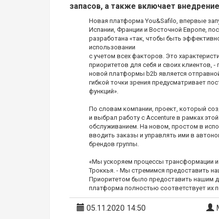
запасов, а также включает внедрени
Новая платформа You&Safilo, впервые зап
Испании, Франции и Восточной Европе, пос
разработана «так, чтобы быть эффективно
использовании
с учетом всех факторов. Это характеристи
приоритетов для себя и своих клиентов, - 
новой платформы b2b является отправной т
гибкой точки зрения предусматривает по
функций».
По словам компании, проект, который соз
и выбрал работу с Accenture в рамках эт
обслуживанием. На новом, простом в испол
вводить заказы и управлять ими в автон
брендов группы.
«Мы ускоряем процессы трансформации и 
Троккья. - Мы стремимся предоставить н
Приоритетом было предоставить нашим де
платформа полностью соответствует их п
05.11.2020 14:50
М