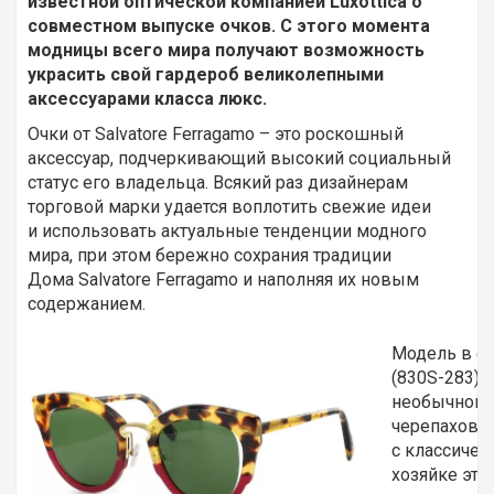
известной оптической компанией Luxottica о
совместном выпуске очков. С этого момента
модницы всего мира получают возможность
украсить свой гардероб великолепными
аксессуарами класса люкс.
Очки от Salvatore Ferragamo – это роскошный
аксессуар, подчеркивающий высокий социальный
статус его владельца. Всякий раз дизайнерам
торговой марки удается воплотить свежие идеи
и использовать актуальные тенденции модного
мира, при этом бережно сохрания традиции
Дома Salvatore Ferragamo и наполняя их новым
содержанием.
Модель в ф
(830S-283) 
необычной р
черепаховог
с классичес
хозяйке эти