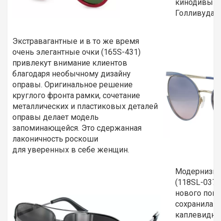
кинодивы в
Голливуда.
Экстравагантные и в то же время
очень элегантные очки (165S-431)
привлекут внимание клиентов
благодаря необычному дизайну
оправы. Оригинальное решение
круглого фронта рамки, сочетание
металлических и пластиковых деталей
оправы делает модель
запоминающейся. Это сдержанная
лаконичность роскоши
для уверенных в себе женщин.
Модернизир
(118SL-037) 
нового пок
сохранила х
каплевидну