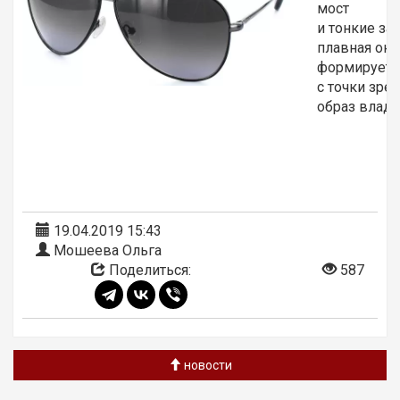
мост
и тонкие за
плавная окр
формирует 
с точки зре
образ влад
19.04.2019 15:43
Мошеева Ольга
Поделиться:
587
новости