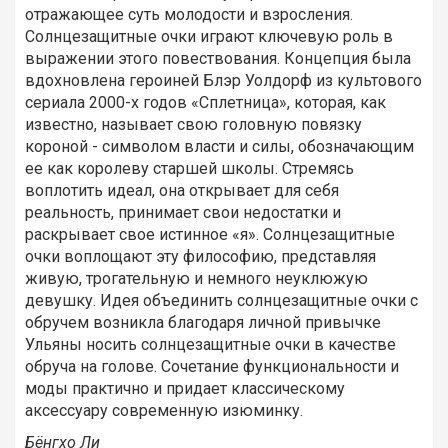
отражающее суть молодости и взросления.
Солнцезащитные очки играют ключевую роль в
выражении этого повествования. Концепция была
вдохновлена героиней Блэр Уолдорф из культового
сериала 2000-х годов «Сплетница», которая, как
известно, называет свою головную повязку
короной - символом власти и силы, обозначающим
ее как королеву старшей школы. Стремясь
воплотить идеал, она открывает для себя
реальность, принимает свои недостатки и
раскрывает свое истинное «я». Солнцезащитные
очки воплощают эту философию, представляя
живую, трогательную и немного неуклюжую
девушку. Идея объединить солнцезащитные очки с
обручем возникла благодаря личной привычке
Ульяны носить солнцезащитные очки в качестве
обруча на голове. Сочетание функциональности и
моды практично и придает классическому
аксессуару современную изюминку.
Бён
г
хо Ли