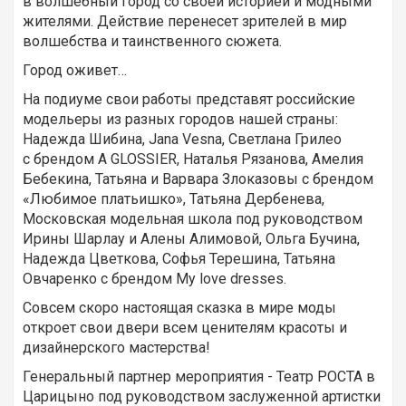
в волшебный город со своей историей и модными
жителями. Действие перенесет зрителей в мир
волшебства и таинственного сюжета.
Город оживет…
На подиуме свои работы представят российские
модельеры из разных городов нашей страны:
Надежда Шибина, Jana Vesna, Светлана Грилео
c брендом A GLOSSIER, Наталья Рязанова, Амелия
Бебекина, Татьяна и Варвара Злоказовы с брендом
«Любимое платьишко», Татьяна Дербенева,
Московская модельная школа под руководством
Ирины Шарлау и Алены Алимовой, Ольга Бучина,
Надежда Цветкова, Софья Терешина, Татьяна
Овчаренко с брендом My love dresses.
Совсем скоро настоящая сказка в мире моды
откроет свои двери всем ценителям красоты и
дизайнерского мастерства!
Генеральный партнер мероприяти
я - Театр РОСТА в
Царицыно под руководством заслуженной артистки