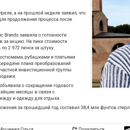
преле, а на прошлой неделе заявил, что
для продолжения процесса после
ic Brands заявила о готовности
в за акцию. На пике стоимости
 по 2 972 пенса за штуку.
 костюмами, рубашками и платьями
 середине плана преобразований
 частной инвестиционной группы
родажи.
 объявила о сокращении годового
жайшие месяцы в связи с
ежду и одежду для отдыха.
ложения за прошедший год составил 38,4 млн фунтов стер
ошеева Ольга
Поделиться: