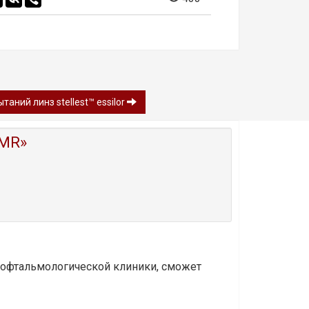
аний линз stellest™ essilor
MR»
и офтальмологической клиники, сможет