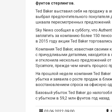
фунтов стерлингов.
Ted Baker выставил себя на продажу в а
выбрал предпочтительного покупателя 
шквала пересмотренных предложений.
Sky News сообщил в субботу, что Authent
заплатить за компанию более 150 пенсо
в 2015 году акции Ted Baker торговались
Компания Ted Baker, известная своими
с причудливыми деталями, находится в
и отклонила несколько предложений от
Sycamore, прежде чем начать процесс п
На прошлой неделе компания Ted Baker
убытка и заявила о росте продаж в бли
восстановлением спроса на офисную од
Базовый убыток Ted Baker до налогооб
с убытком в 59,2 млн фунтов год назад.
03.06.2022 09:00
М