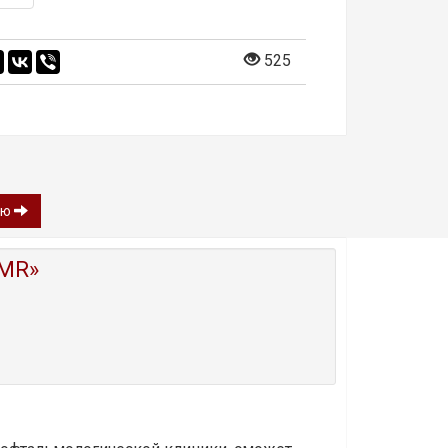
525
ию
MR»