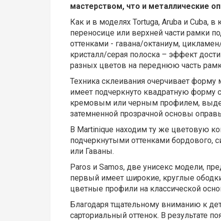
мастерством, что и металлические оп
Как и в моделях Tortuga, Aruba и Cuba, 
переносице или верхней части рамки п
оттенками - гавана/октаниум, цикламе
кристалл/серая полоска – эффект дости
разных цветов на переднюю часть рамк
Техника склеивания очерчивает форму м
имеет подчеркнуто квадратную форму c
кремовым или черным профилем, выде
затемненной прозрачной основы оправ
В Martinique находим ту же цветовую 
подчеркнутыми оттенками бордового, с
или Гаваны.
Paros и Samos, две унисекс модели, п
первый имеет широкие, круглые ободки
цветные профили на классической основ
Благодаря тщательному вниманию к дет
сарториальный оттенок. В результате поя