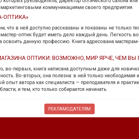
ю которых руководитель, директор оптического салона ил
ь маркетинговыми коммуникациями своего предприятия.
А-ОПТИКА»
м, что в ней доступно рассказаны и показаны не только те
мастер-оптик будет иметь дело каждый день. Легкость вос
да освоить данную профессию. Книга адресована мастерам
АГАЗИНА ОПТИКИ: ВОЗМОЖНО, МИР ЯРЧЕ, ЧЕМ ВЫ
 то, во-первых, книга написана доступным даже для новичк
ость. Во-вторых, она полезна: в ней только необходимая 
й опыт автора как специалиста — преподавателя и практика.
бласти, и тем, кто только собирается начинать.
РЕКЛАМОДАТЕЛЯМ