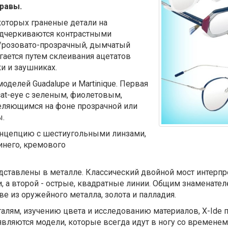
равы.
в которых граненые детали на
одчеркиваются контрастными
н/розовато-прозрачный, дымчатый
гается путем склеивания ацетатов
и и заушниках.
оделей Guadalupe и Martinique. Первая
at-eye с зеленым, фиолетовым,
ляющимся на фоне прозрачной или
ы.
концепцию с шестиугольными линзами,
инего, кремового
редставлены в металле. Классический двойной мост интерп
, а второй - острые, квадратные линии. Общим знаменате
е из оружейного металла, золота и палладия.
алям, изучению цвета и исследованию материалов, X-Ide
вляются модели, которые всегда идут в ногу со временем и 