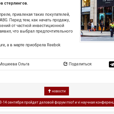
в стерлингов.
преле, привлекая таких покупателей,
и ABG. Перед тем, как начать продажу,
ений от частной инвестиционной
заявил, что выбрал предпочтительного
ture, а в марте приобрела Reebok
ошеева Ольга
Поделиться:
новости
3-14 сентября пройдет деловой форум miof и vi научная конференци