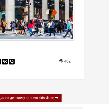
482
я по детскому зрению kids vision