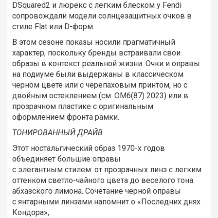
DSquared2 и люрекс с легким блеском у Fendi
сопровождали модели солнцезащитных очков в
стиле Flat или D-форм.
В этом сезоне показы носили прагматичный
характер, поскольку бренды встраивали свои
образы в контекст реальной жизни. Очки и оправы
на подиуме были выдержаны в классическом
черном цвете или с черепаховым принтом, но с
двойным остеклением (см. ОМ6(87) 2023) или в
прозрачном пластике с оригинальным
оформлением фронта рамки.
ТОНИРОВАННЫЙ ДРАЙВ
Этот ностальгический образ 1970-х годов
объединяет большие оправы
с элегантным стилем: от прозрачных линз с легким
оттенком светло-чайного цвета до веселого тона
абхазского лимона. Сочетание черной оправы
с янтарными линзами напомнит о «Последних днях
Кондора»,