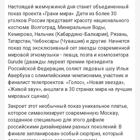
Настоящей жемчужиной дня станет объединенный
показ проекта «Грани мира». Дети из более 30
уголков России представят красоту национального
костюма: Волгоград, Минеральные Воды,
Кемерово, Нальчик (Кабардино-Балкария), Рязань,
Татарстан, Чебоксары (Чувашия) и другие. Начнется
показ под эксклюзивный сет звезды современной
мировой этномузыки - певца, поэта и композитора
Gurude (дважды лауреат премии президента
Российской Федерации, cолист ледовых шоу Ильи
Авербуха с олимпийскими чемпионами, участник и
финалист телепроектов: «Голос», «Новая звезда»,
«Живой звук», аншлаги в 30 странах мира на лучших
мировых сценах).
Закроет этот необычный показ уникальное платье,
которое символизирует современную Москву,
созданное специально для этого дефиле
российскими дизайнерами разных поколений. В
финале запланирован особый сюрприз, который