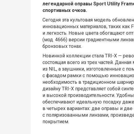
легендарной оправы Sport Utility Fra
спортивных очков.
Сегодня эта культовая модель обновлен
инновационных материалов, таких как F
и легкость. Новые цвета обогащают опт
(мод. 4666) версии градиентными линз
бронзовых тонах.
Новинкой коллекции стала TRI-X — рев
состоящая всего из трех частей. Данна
из NIL, а заушники, изготовленные с п
с фасадом рамки с помощью инновацио
необходимость в традиционном шарнир
дизайну TRI-X представляет собой синт
и высокой производительности. Удобн
обеспечивают идеальную посадку даже
в четырех вариантах: две оправы и дв
с поляризованными линзами, произвед
покрытием.