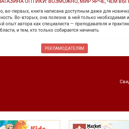
АГАЗИНА ОПТИКИ: ВОЗМОЖНО, МИР ЯРЧЕ, ЧЕМ ВЫ
 то, во-первых, книга написана доступным даже для новичк
ость. Во-вторых, она полезна: в ней только необходимая 
й опыт автора как специалиста — преподавателя и практика.
бласти, и тем, кто только собирается начинать.
РЕКЛАМОДАТЕЛЯМ
Сви