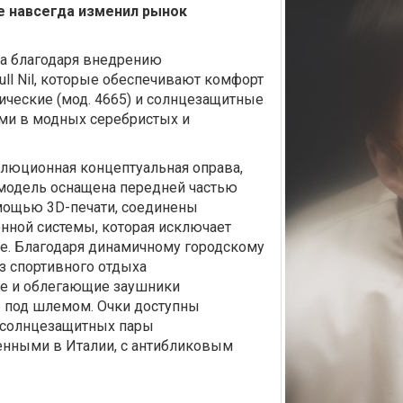
me навсегда изменил рынок
а ​​благодаря внедрению
ull Nil, которые обеспечивают комфорт
ические (мод. 4665) и солнцезащитные
ами в модных серебристых и
олюционная концептуальная оправа,
я модель оснащена передней частью
омощью 3D-печати, соединены
нной системы, которая исключает
е. Благодаря динамичному городскому
ез спортивного отдыха
ые и облегающие заушники
 под шлемом. Очки доступны
е солнцезащитных пары
енными в Италии, с антибликовым