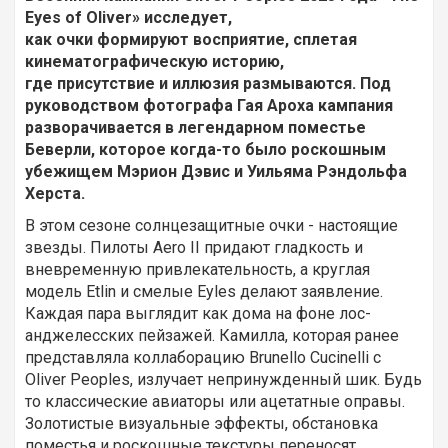
Eyes of Oliver» исследует,
как очки формируют восприятие, сплетая
кинематографическую историю,
где присутствие и иллюзия размываются. Под
руководством фотографа Гая Ароха кампания
разворачивается в легендарном поместье
Беверли, которое когда-то было роскошным
убежищем Мэрион Дэвис и Уильяма Рэндольфа
Херста.
В этом сезоне солнцезащитные очки - настоящие
звезды. Пилоты Aero II придают гладкость и
вневременную привлекательность, а круглая
модель Etlin и смелые Eyles делают заявление.
Каждая пара выглядит как дома на фоне лос-
анджелесских пейзажей. Камилла, которая ранее
представляла коллаборацию Brunello Cucinelli с
Oliver Peoples, излучает непринужденный шик. Будь
то классические авиаторы или ацетатные оправы.
Золотистые визуальные эффекты, обстановка
поместья и роскошные текстуры переносят