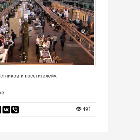
тников и посетителей».
ов.
491