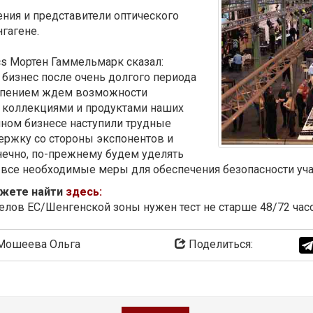
ения и представители оптического
гагене.
s Мортен Гаммельмарк сказал:
 бизнес после очень долгого периода
ерпением ждем возможности
 коллекциями и продуктами наших
ном бизнесе наступили трудные
ержку со стороны экспонентов и
онечно, по-прежнему будем уделять
се необходимые меры для обеспечения безопасности учас
ожете найти
здесь:
лов ЕС/Шенгенской зоны нужен тест не старше 48/72 час
ошеева Ольга
Поделиться: