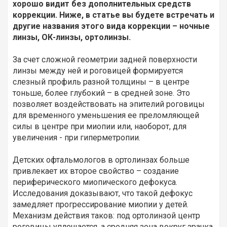
хорошо видит без дополнительных средств
коррекции. Ниже, в статье вы будете встречать и
другие названия этого вида коррекции – ночные
линзы, ОК-линзы, ортолинзы.
За счет сложной геометрии задней поверхности
линзы между ней и роговицей формируется
слезный профиль разной толщины – в центре
тоньше, более глубокий – в средней зоне. Это
позволяет воздействовать на эпителий роговицы
для временного уменьшения ее преломляющей
силы в центре при миопии или, наоборот, для
увеличения - при гиперметропии.
Детских офтальмологов в ортолинзах больше
привлекает их второе свойство – создание
периферического миопического дефокуса.
Исследования доказывают, что такой дефокус
замедляет прогрессирование миопии у детей.
Механизм действия таков: под ортолинзой центр
роговицы уплощается, а средняя зона вокруг зрачка,