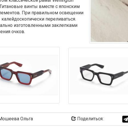
ом классической рамы Wellington
Титановые винты вместе с японским
элементов. При правильном освещении
 калейдоскопически переливаться.
иально изготовленными заклепками
ения очков.
ошеева Ольга
Поделиться: