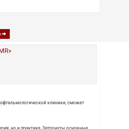
к
MR»
и офтальмологической клиники, сможет
ория, но и практика. Затронуты основные