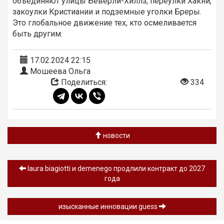
объединяют улицы Беверли-Хиллз, переулки Хакни,
закоулки Кристиании и подземные уголки Бреры.
Это глобальное движение тех, кто осмеливается
быть другим.
17.02.2024 22:15
Мошеева Ольга
Поделиться:
334
новости
laura biagiotti и demenego продлили контракт до 2027
года
изысканные инновации guess