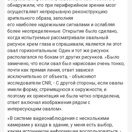
обнаружили, что при периферийном зрении мозг
осуществляет непрерывную реконструкцию
зрительного образа, заполняя
его наиболее надежными сигналами и ослабляя
более неопределенные. Открытие было сделано,
когда испытуемые рассматривали овальный
рисунок крем глаза и спрашивали, является ли этот
овал горизонтальным. Один и тот же рисунок
располагался по бокам от других рисунков. «Было
замечено, что если овал был нарисован очень тонко,
почти как прямая линия, ответ зависел
исключительно от объекта, - объясняют
исследователи CNR, - С другой стороны, если овалы
имели форму, стремящуюся к окружности, и
поэтому их ориентация не была четко определена,
ответ включал изображения рядом с
интересующим овалом».
«В системе видеонаблюдения с несколькими
камерами у входа в здание, у меня есть выбор,
каким источником информации воспользоваться, -