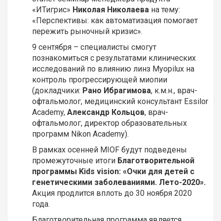
«ИТигрис»
Николая
Николаева
на тему:
«Перспективы: как автоматизация помогает
пережить рыночный кризис».
9 сентября – специалисты смогут
познакомиться с результатами клинических
исследований по влиянию линз Myopilux на
контроль прогрессирующей миопии
(докладчики:
Рано Ибрагимова
, к.м.н., врач-
офтальмолог, медицинский консультант Essilor
Academy,
Александр Кольцов
, врач-
офтальмолог, директор образовательных
программ Nikon Academy).
В рамках осенней MIOF будут подведены
промежуточные итоги
Благотворительной
программы Kids v
ision:
«Очки для детей с
генетическими заболеваниями. Лето-2020».
Акция продлится вплоть до 30 ноября 2020
года.
Благотворительная программа является