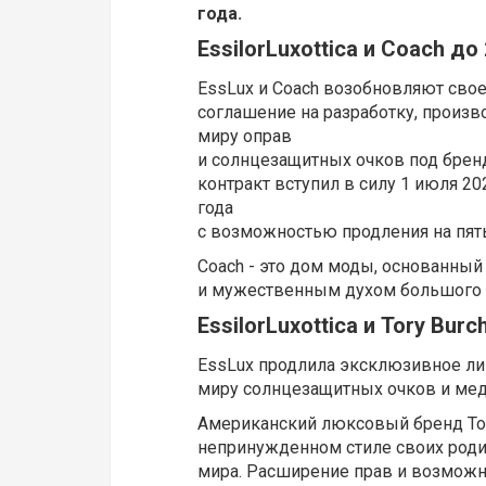
года.
EssilorLuxottica и Coach до
EssLux и Coach возобновляют сво
соглашение на разработку, произв
миру оправ
и солнцезащитных очков под бренд
контракт вступил в силу 1 июля 20
года
с возможностью продления на пять
Coach - это дом моды, основанный
и мужественным духом большого 
EssilorLuxottica
и
Tory Burc
EssLux продлила эксклюзивное лиц
миру солнцезащитных очков и меди
Американский люксовый бренд Tor
непринужденном стиле своих родит
мира. Расширение прав и возможн