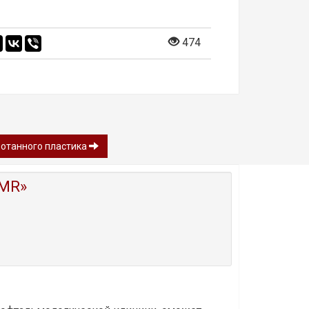
474
ботанного пластика
MR»