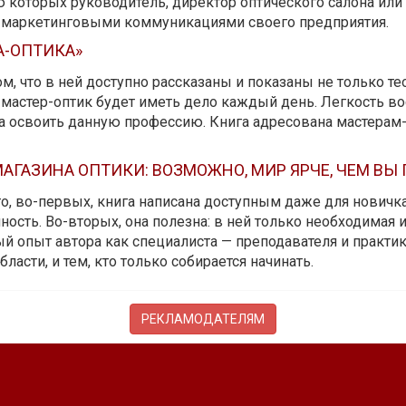
ю которых руководитель, директор оптического салона ил
ь маркетинговыми коммуникациями своего предприятия.
А-ОПТИКА»
м, что в ней доступно рассказаны и показаны не только те
мастер-оптик будет иметь дело каждый день. Легкость вос
да освоить данную профессию. Книга адресована мастерам
АГАЗИНА ОПТИКИ: ВОЗМОЖНО, МИР ЯРЧЕ, ЧЕМ ВЫ
 то, во-первых, книга написана доступным даже для новичк
ость. Во-вторых, она полезна: в ней только необходимая 
й опыт автора как специалиста — преподавателя и практика.
бласти, и тем, кто только собирается начинать.
РЕКЛАМОДАТЕЛЯМ