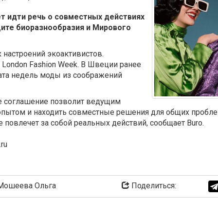
т идти речь о совместных действиях
щите биоразнообразия и Мирового
 настроений экоактивистов.
 London Fashion Week. В Швеции ранее
ата недель моды из соображений
ое соглашение позволит ведущим
пытом и находить совместные решения для общих пробле
е повлечет за собой реальных действий, сообщает Buro.
.ru
ошеева Ольга
Поделиться: