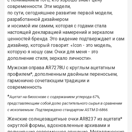
современности. Эти модели,
по сути, сегодняшнее развитие первой модели,
разработанной дизайнером
и носимой им самим, которая с годами стала
настоящей декларацией намерений и зеркалом
ценностей бренда. Это видение подтверждает и сам
дизайнер, который говорит: «Icon - это модель,
которую я ношу сам. Очки для меня - это
дополнение стиля, зеркало личности».
Мужская оправа AR7278U с круглым ацетатным
профилем*, дополненным двойным переносьем,
гармонично сочетающим традиции и
современность
*
Ацетат на биооснове с содержанием углерода 67%,
представляющим собой долю растительного сырья в сравнении
с ископаемым. Подтверждено стандартом
ASTM
D
-6866.
Женские солнцезащитные очки AR8237 из ацетата*
округлой формы, вдохновленные архивами и
получившие современное звучание. Металлические