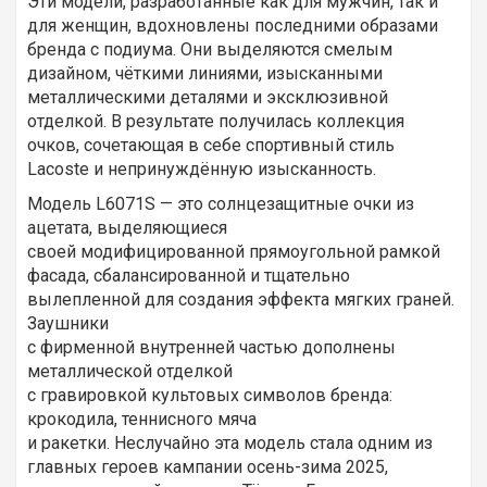
Эти модели, разработанные как для мужчин, так и
для женщин, вдохновлены последними образами
бренда с подиума. Они выделяются смелым
дизайном, чёткими линиями, изысканными
металлическими деталями и эксклюзивной
отделкой. В результате получилась коллекция
очков, сочетающая в себе спортивный стиль
Lacoste и непринуждённую изысканность.
Модель L6071S — это солнцезащитные очки из
ацетата, выделяющиеся
своей модифицированной прямоугольной рамкой
фасада, сбалансированной и тщательно
вылепленной для создания эффекта мягких граней.
Заушники
с фирменной внутренней частью дополнены
металлической отделкой
с гравировкой культовых символов бренда:
крокодила, теннисного мяча
и ракетки. Неслучайно эта модель стала одним из
главных героев кампании осень-зима 2025,