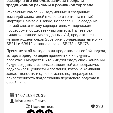
расширяя его использование за пределы
традиционной рекламы в розничной торговле.
Рекламные кампании, задуманные и созданные
командой создателей цифрового контента в штаб-
квартире Calalzo di Cadore, направлены на создание
прямой связи между корпоративным творческим
процессом и общественным опытом. На четырех
имиджах, полностью созданных ИИ, представлены
четыре модели очков Superbike: солнцезащитные очки
SB911 и SB912, а также оправы SB473 и SB476.
Принятие этой методологии представляет собой подход,
который бренд намерен применять и в будущих
проектах. Ожидается, что имиджи следующей кампании
будут созданы с использованием той же программы,
подчеркивая ценности и послания, которые компания
желает донести, и одновременно подтверждая ее
приверженность поддержанию передового подхода в
своей нише.
14.07.2024 20:39
Мошеева Ольга
Поделиться:
280