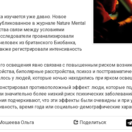
а изучается уже давно. Новое
убликованное в журнале Nature Mental
ьства связи между условиями
Исследователи проанализировали
 человек из британского Биобанка,
также регистрировали интенсивность
го освещения явно связана с повышенным риском возникн
ства, биполярные расстройства, психоз и посттравматиче
ось у людей, которые ночью находились при ярком осве
емонстрировал противоположный эффект: люди, которые 
ли значительно более низкий риск психических заболеваний
ия подчеркивают, что эти эффекты были очевидны и при уч
ивность, время года или социально-демографические хара
ошеева Ольга
Поделиться: