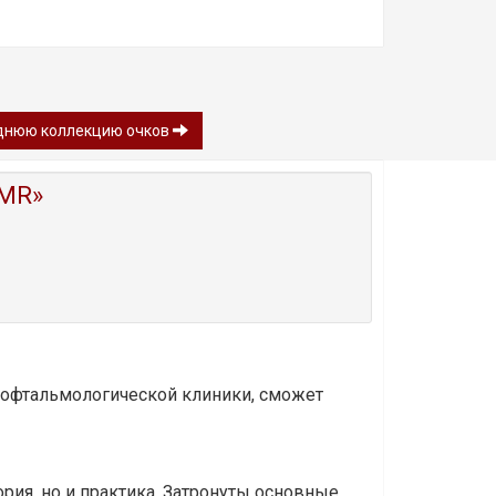
леднюю коллекцию очков
MR»
и офтальмологической клиники, сможет
ория, но и практика. Затронуты основные