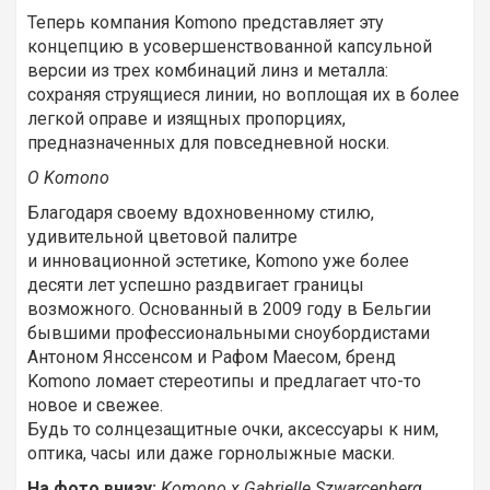
Теперь компания Komono представляет эту
концепцию в усовершенствованной капсульной
версии из трех комбинаций линз и металла:
сохраняя струящиеся линии, но воплощая их в более
легкой оправе и изящных пропорциях,
предназначенных для повседневной носки.
О Komono
Благодаря своему вдохновенному стилю,
удивительной цветовой палитре
и инновационной эстетике, Komono уже более
десяти лет успешно раздвигает границы
возможного. Основанный в 2009 году в Бельгии
бывшими профессиональными сноубордистами
Антоном Янссенсом и Рафом Маесом, бренд
Komono ломает стереотипы и предлагает что-то
новое и свежее.
Будь то солнцезащитные очки, аксессуары к ним,
оптика, часы или даже горнолыжные маски.
На фото внизу:
Komono х Gabrielle Szwarcenberg