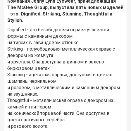
Компания
Jenny
Lynn
Eyewear
, принадлежащая
The
McGee
Group
, выпустила пять новых моделей
- это:
Dignified
,
Striking
,
Stunning
,
Thoughtful
и
Stylish
.
Dignified - это безободковая оправа угловатой
формы с каменным декором
на типсах в лавандовом оттенке.
Striking - полуободковая металлическая оправа с
декором из жемчуга
и хрусталя. Она доступна в винном и зелено-
бирюзовом цветах.
Stunning - ацетатная оправа, доступная в цветах
шампань, чернильном
и розовом, с металлическим и каменным декором
на заушниках.
Thoughtful - металлическая оправа с декором из
камней и глиттером
на конической торцевой части. Она доступна в
цветах античного серебра
и розового золота.