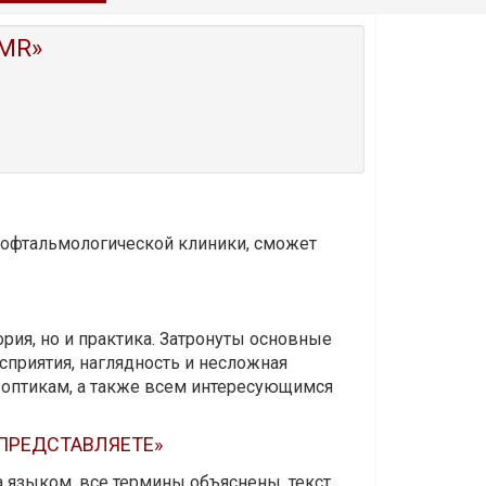
MR»
и офтальмологической клиники, сможет
ория, но и практика. Затронуты основные
приятия, наглядность и несложная
-оптикам, а также всем интересующимся
 ПРЕДСТАВЛЯЕТЕ»
а языком, все термины объяснены, текст