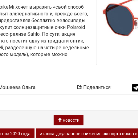
 bikeMi хочет выразить «свой способ
пыт альтернативного и, прежде всего,
предоставляя бесплатно велосипеды
 купит солнцезащитные очки Polaroid
сс-релизе Safilo. По сути, акция
 кто посетит одну из тридцати оптик,
Mi, разделенную на четыре недельные
фото модель
), которые можно
ошеева Ольга
Поделиться:
новости
гноз 2020 года
италия: двузначное снижение экспорта очков в 