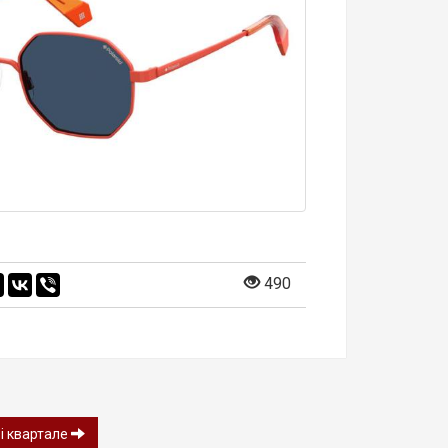
490
i квартале