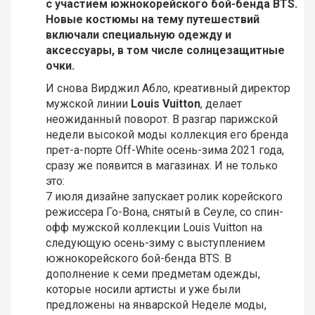
с участием южнокорейского бой-бенда BTS.
Новые костюмы на тему путешествий
включали специальную одежду и
аксессуары, в том числе солнцезащитные
очки.
И снова Вирджил Абло, креативный директор
мужской линии
Louis Vuitton
, делает
неожиданный поворот. В разгар парижской
недели высокой моды коллекция его бренда
прет-а-порте Off-White осень-зима 2021 года,
сразу же появится в магазинах. И не только
это:
7 июля дизайне запускает ролик корейского
режиссера Го-Вона, снятый в Сеуле, со спин-
офф мужской коллекции Louis Vuitton на
следующую осень-зиму с выступлением
южнокорейского бой-бенда BTS. В
дополнение к семи предметам одежды,
которые носили артисты и уже были
предложены на январской Неделе моды,