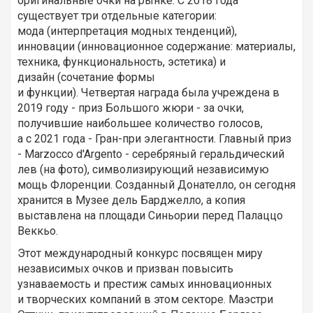
оригинальные очки на рынке. С 2018 года
существует три отдельные категории:
мода (интерпретация модных тенденций),
инновации (инновационное содержание: материалы,
техника, функциональность, эстетика) и
дизайн (сочетание формы
и функции). Четвертая награда была учреждена в
2019 году - приз Большого жюри - за очки,
получившие наибольшее количество голосов,
а с 2021 года - Гран-при элегантности. Главный приз
- Marzocco d'Argento - серебряный геральдический
лев (на фото), символизирующий независимую
мощь Флоренции. Созданный Донателло, он сегодня
хранится в Музее дель Барджелло, а копия
выставлена ​​на площади Синьории перед Палаццо
Веккьо.
Этот международный конкурс посвящен миру
независимых очков и призван повысить
узнаваемость и престиж самых инновационных
и творческих компаний в этом секторе. Маэстри