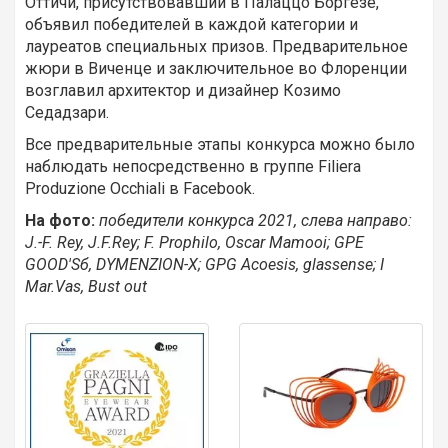
Оттичи, присутствовавший в Палаццо Боргезе,
объявил победителей в каждой категории и
лауреатов специальных призов. Предварительное
жюри в Виченце и заключительное во Флоренции
возглавил архитектор и дизайнер Козимо
Седадзари.
Все предварительные этапы конкурса можно было
наблюдать непосредственно в группе Filiera
Produzione Occhiali в Facebook.
На фото:
победители конкурса 2021, слева направо:
J.-F. Rey, J.F.Rey; F. Prophilo, Oscar Mamooi; GPE
GOOD'Sб, DYMENZION-X; GPG Acoesis, glassense; I
Mar.Vas, Bust out