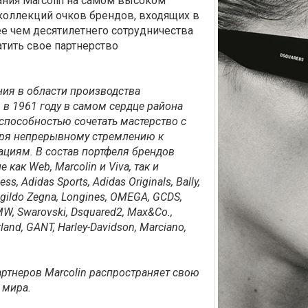
ания Marcolin на самом высоком
коллекций очков брендов, входящих в
е чем десятилетнего сотрудничества
тить свое партнерство
ния в области производства
в 1961 году в самом сердце района
 способностью сочетать мастерство с
ря непрерывному стремлению к
циям. В состав портфеля брендов
как Web, Marcolin и Viva, так и
 Adidas Sports, Adidas Originals, Bally,
gildo Zegna, Longines, OMEGA, GCDS,
 BMW, Swarovski, Dsquared2, Max&Co.,
rland, GANT, Harley-Davidson, Marciano,
ртнеров Marcolin распространяет свою
 мира.