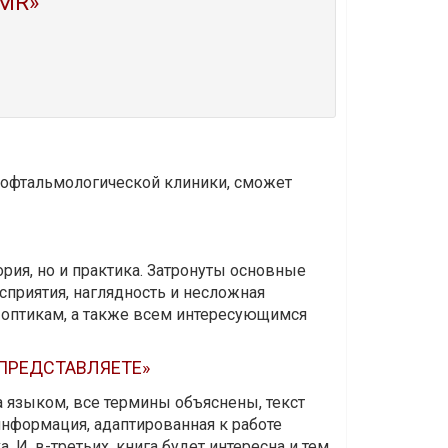
MR»
и офтальмологической клиники, сможет
ория, но и практика. Затронуты основные
приятия, наглядность и несложная
-оптикам, а также всем интересующимся
 ПРЕДСТАВЛЯЕТЕ»
а языком, все термины объяснены, текст
информация, адаптированная к работе
 И, в-третьих, книга будет интересна и тем,