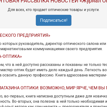
ЧТОВАЯ РАССЫЛКА НОВОСТЕЙ «Журнал O
Для всех, кто продает оптические товары и услуги.
Подписаться!
ЧЕСКОГО ПРЕДПРИЯТИЯ»
ю которых руководитель, директор оптического салона ил
ь маркетинговыми коммуникациями своего предприятия.
А-ОПТИКА»
м, что в ней доступно рассказаны и показаны не только те
мастер-оптик будет иметь дело каждый день. Легкость вос
да освоить данную профессию. Книга адресована мастерам
АГАЗИНА ОПТИКИ: ВОЗМОЖНО, МИР ЯРЧЕ, ЧЕМ ВЫ
 то, во-первых, книга написана доступным даже для новичк
ость. Во-вторых, она полезна: в ней только необходимая 
й опыт автора как специалиста — преподавателя и практика.