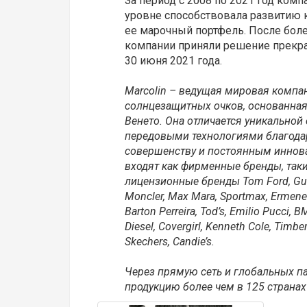
За период с 2008 по 2021 год комп
уровне способствовала развитию 
ее марочный портфель. После боле
компании приняли решение прекра
30 июня 2021 года.
Marcolin – ведущая мировая компа
солнцезащитных очков, основанная 
Венето. Она отличается уникальной
передовыми технологиями благода
совершенству и постоянным иннова
входят как фирменные бренды, такие 
лицензионные бренды Tom Ford, Guess,
Moncler, Max Mara, Sportmax, Ermene
Barton Perreira, Tod’s, Emilio Pucci,
Diesel, Covergirl, Kenneth Cole, Timbe
Skechers, Candie’s.
Через прямую сеть и глобальных па
продукцию более чем в 125 странах