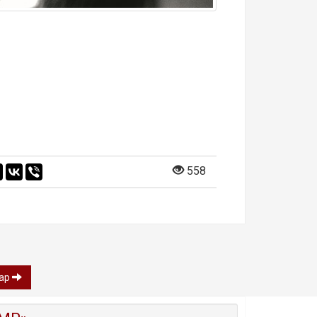
558
gap