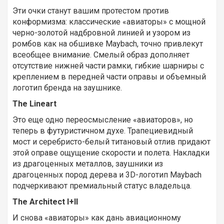
Эти очки станут вашим протестом против
конформизма: классические «авиаторы» с мощной
черно-золотой надбровной линией и узором из
ромбов как на обшивке Maybach, точно привлекут
всеобщее внимание. Смелый образ дополняет
отсутствие нижней части рамки, гибкие шарниры с
креплением в передней части оправы и объемный
логотип бренда на заушнике.
The
Lineart
Это еще одно переосмысление «авиаторов», но
теперь в футуристичном духе. Трапециевидный
мост и серебристо-белый титановый отлив придают
этой оправе ощущение скорости и полета. Накладки
из драгоценных металлов, заушники из
драгоценных пород дерева и 3D-логотип Maybach
подчеркивают премиальный статус владельца.
The
Architect
I+
II
И снова «авиаторы» как дань авиационному