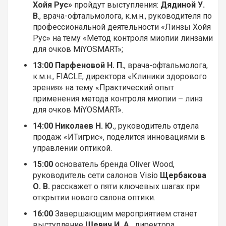
Хойя Рус»
пройдут выступления:
Дядиной У.
В
., врача-офтальмолога, к.м.н., руководителя по
профессиональной деятельности «Линзы Хойя
Рус» на тему «Метод контроля миопии линзами
для очков MiYOSMART»;
13:00 Парфеновой Н. П.
, врача-офтальмолога,
к.м.н., FIACLE, директора «Клиники здорового
зрения» на тему «Практический опыт
применения метода контроля миопии – линз
для очков MiYOSMART».
14:00
Николаев Н. Ю.
, руководитель отдела
продаж «ИТигрис», поделится инновациями в
управлении оптикой.
15:00
основатель бренда Oliver Wood,
руководитель сети салонов Visio
Щербакова
О. В.
расскажет о пяти ключевых шагах при
открытии нового салона оптики.
16:00
Завершающим мероприятием станет
выступление
Шевич И. А.
, директора