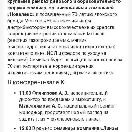
крупный в рамках делового и образовательного
форума семинар, организованный компанией
«Новалекс
» и посвященный 70-летию японского
бренда Menicon. «Новалекс» является
дистрибьютором высококачественных средств
коррекции аметропии от компании Menicon
(жестких газопроницаемых, мягких
высокогидрофильных и силикон-гидрогелевых
контактных линз, ИОЛ и средств по уходу за
линзами). Семинар будет посвящен накопленной за
70 лет экспертизе в коррекции зрения
и практическим решениям для развития оптики.
В конференц-зале К:
11:00 Филиппова А. В.
, исполнительный
директор по продажам и маркетингу, и
Мурсалимова А. С.
, национальный тренинг-
менеджер, представят новый взгляд на
защиту глаз – фуллереновые линзы.
12:00
В рамках
с
еминара компании «Линзы