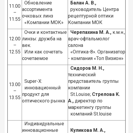
Обновление
Балан А. В.,
11.00
ассортимента
руководитель Центра
–
очковых линз
рецептурной оптики
11.55
«Компании МОК»
Компании МОК
Очки и контактные
Черепахина М. А.,
к.м.н.,
12.00
линзы: дружба на
врач-офтальмолог
–
век.
салона
12.55
Или как сочетать
«Оптика-8». Организатор
сочетаемое
- компания «Топ Визион»
Сидоров М. Н.,
технический
Super-X:
представитель группы
13.00
инновационный
компании
–
продукт для
St.Louise;
Стрелова К.
13.55
оптического рынка
А.,
директор по
маркетингу группы
компаний St.louise
Индивидуальные
инновационные
Куликова М. А.,