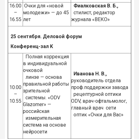
16.00
Очки для «новой
Фиалковская В. Б.,
–
молодежи» — до 45
cтилист, редактор
16.55
лет
журнала «ВЕКО»
25 сентября. Деловой форум
Конференц-зал
K
Полная коррекция
в индивидуальной
очковой
Иванова Н. В.,
линзе — основа
руководитель отдела
правильной работы
10.00
проф.поддержки завода
зрительной
–
рецептурной оптики
системы. «ODV
10.55
ODV, врач-офтальмолог,
Glazomer» —
главный врач сети
российская
оптик «Очки для Вас»
измерительная
система на основе
нейросети