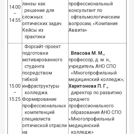
линзы как
профессиональный
14.00
решение для
консультант по
–
сложных
офтальмологическим
14.55
оптических задач.
вопросам, «Компания
Кейсы из
Аввита»
практики
Форсайт-проект
подготовки
Власова М. М.,
мотивированного
профессор, д. м. н.,
студента
учредитель АНО СПО
посредством
«Многопрофильный
гибкой
медицинский колледж»;
15.00
инфраструктуры
Харитонова П. Г.,
–
колледжа.
директор по развитию
15.25
Формирование
среднего
профессиональных
профессионального
компетенций
образования АНО СПО
специалиста
«Многопрофильный
оптической отрасли
медицинский
на
колледж»