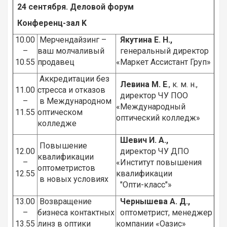
24 сентября. Деловой форум
Конференц-зал
K
10.00
Мерчендайзинг –
Якутина Е. Н.,
–
ваш молчаливый
генеральный директор
10.55
продавец
«Маркет Ассистант Груп»
Аккредитации без
Левина М. Е
., к. м. н.,
11.00
стресса и отказов
директор ЧУ ПОО
–
в Международном
«Международный
11.55
оптическом
оптический колледж»
колледже
Шевич И. А.,
Повышение
12.00
директор ЧУ ДПО
квалификации
–
«Институт повышения
оптометристов
12.55
квалификации
в новых условиях
"Опти-класс"»
13.00
Возвращение
Чернышева А. Д.,
–
бизнеса контактных
оптометрист, менеджер
13.55
линз в оптики
компании «Оазис»