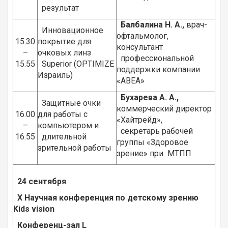
результат
Балбалина Н. А.,
врач-
Инновационное
офтальмолог,
15.30
покрытие для
консультант
–
очковых линз
профессиональной
15.55
Superior (OPTIMIZE
поддержки компании
Израиль)
«АВЕА»
Бухарева А. А.,
Защитные очки
коммерческий директор
16.00
для работы с
«Хайтрейд»,
–
компьютером и
секретарь рабочей
16.55
длительной
группы «Здоровое
зрительной работы
зрение» при МТПП
24 сентября
X
Научная конференция по детскому зрению
Kids
vision
Конференц-зал
L