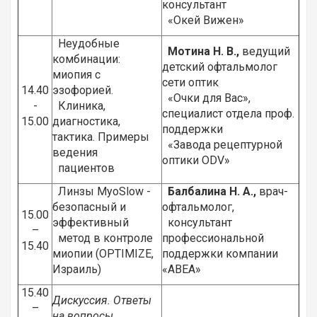
консультант
«Окей Вижен»
Неудобные
Мотина Н. В.,
ведущий
комбинации:
детский офтальмолог
миопия с
сети оптик
14.40
эзофорией.
«Очки для Вас»,
-
Клиника,
специалист отдела проф.
15.00
диагностика,
поддержки
тактика. Примеры
«Завода рецептурной
ведения
оптики ODV»
пациентов
Линзы MyoSlow -
Балбалина Н. А.,
врач-
безопасный и
офтальмолог,
15.00
эффективный
консультант
–
метод в контроле
профессиональной
15.40
миопии (OPTIMIZE,
поддержки компании
Израиль)
«АВЕА»
15.40
Дискуссия. Ответы
–
на вопросы