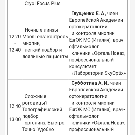
Cryol Focus Plus
Глущенко Е. А
., член
Европейской Академии
ортокератологии
Ночные линзы
и контроля миопии
12.20
MoonLens: контроль
EurOK MC (Италия), врач-
-
миопии,
офтальмолог
12.40
легкий подбор и
клиники «ОфтальНова»,
лояльные пациенты
профессиональный
консультант
«Лаборатории SkyOptix»
Субботина А. И
., член
Европейской Академии
Сложные
ортокератологии
роговицы?
и контроля миопии
12.40
Топографический
EurOK MC (Италия), врач-
-
подбор
офтальмолог
13.00
ортолинз. Быстро.
клиники «ОфтальНова»,
Точно. Удобно
профессиональный