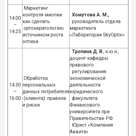
Маркетинг
контроля миопии:
Хомутова А. М.,
14.00
как сделать
руководитель отдела
–
ортокератологию
маркетинга
14.25
источником роста
«Лаборатории SkyOptix»
оптики
Тропина Д. В
., к.ю.н.,
доцент кафедры
правового
регулирования
Обработка
экономической
14.30
персональных
деятельности
–
данных потребителя
юридического
16.00
(клиента): правила
факультета
и риски
Финансового
университета при
Правительстве РФ.
Юрист «Компания
Аввита»