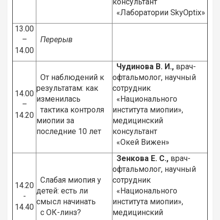
консультант
«Лаборатории SkyOptix»
13.00
–
Перерыв
14.00
Чудинова В. И.,
врач-
От наблюдений к
офтальмолог, научный
результатам: как
сотрудник
14.00
изменилась
«Национального
–
тактика контроля
института миопии»,
14.20
миопии за
медицинский
последние 10 лет
консультант
«Окей Вижен»
Зенкова Е. С.,
врач-
офтальмолог, научный
Слабая миопия у
сотрудник
14.20
детей: есть ли
«Национального
-
смысл начинать
института миопии»,
14.40
с ОК-линз?
медицинский