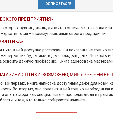
Подписаться!
ЧЕСКОГО ПРЕДПРИЯТИЯ»
ю которых руководитель, директор оптического салона ил
ь маркетинговыми коммуникациями своего предприятия.
А-ОПТИКА»
м, что в ней доступно рассказаны и показаны не только те
мастер-оптик будет иметь дело каждый день. Легкость вос
да освоить данную профессию. Книга адресована мастерам
АГАЗИНА ОПТИКИ: ВОЗМОЖНО, МИР ЯРЧЕ, ЧЕМ ВЫ
 то, во-первых, книга написана доступным даже для новичк
ость. Во-вторых, она полезна: в ней только необходимая 
й опыт автора как специалиста — преподавателя и практика.
бласти, и тем, кто только собирается начинать.