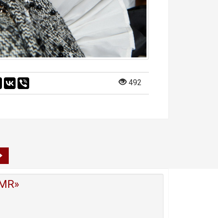
492
MR»