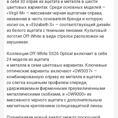
в себя 30 оправ из ацетата и металла в шести
цветовых вариантах. Среди основных моделей —
«Virgil M» — массивная черная ацетатная оправа,
названная в честь основателя бренда и которую
носил он, и «Elizabeth S» — соответствующий дизайн
из белого ацетата с темными линзами. Культовый
логотип Off-White в виде стрелок расположен на
заушниках.
Коллекция Off-White SS26 Optical включает в себя
24 модели из ацетата
и металла в семи цветовых вариантах. Ключевые
оптические варианты включают «OW5037» —
комбинированную оправу из металла и ацетата
со слегка кошачьим профилем спереди,
удерживаемым фирменными преувеличенными
металлическими скобками, и «OW9000» из
массивного черного ацетата с дополнительным
магнитным креплением солнцезащитной линзы.
Подчеркивая новый диалог между роскошной