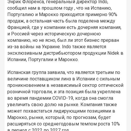
Энрик Флоренса, генеральный директор Indo,
сообщил нам в прошлом году , что на Испанию,
Португалию и Марокко приходится примерно 90%
продаж, а остальная часть была поделена между
Францией, где у компании есть дочерняя компания,
и Россией через историческую дочернюю
компанию, но не ясно, был ли этот бизнес прерван
из-за войны на Украине. Indo также является
эксклюзивным дистрибьютором продукции Nidek в
Испании, Португалии и Марокко.
Испанская группа заявила, что является третьим по
величине поставщиком линз в Испании с сильным
проникновением в независимый сектор оптической
розничной торговли, и эта позиция была укреплена
во время пандемии COVID-19, когда она смогла
увеличить свою долю на рынке. Компания также
может похвастаться лидирующими позициями в
Марокко, рынке, который, по прогнозам, будет
расширяться со среднегодовым темпом роста 10%
в период с 2022 по 2027 год.