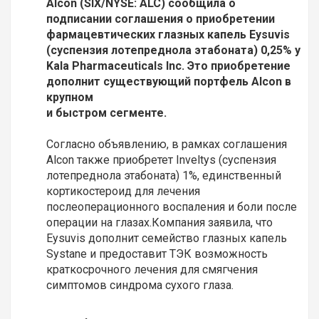
Alcon (SIX/NYSE: ALC) сообщила о
подписании соглашения о приобретении
фармацевтических глазных капель Eysuvis
(суспензия лотепреднола этабоната) 0,25% у
Kala Pharmaceuticals Inc. Это приобретение
дополнит существующий портфель Alcon в
крупном
и быстром сегменте.
Согласно объявлению, в рамках соглашения
Alcon также приобретет Inveltys (суспензия
лотепреднола этабоната) 1%, единственный
кортикостероид для лечения
послеоперационного воспаления и боли после
операции на глазах.Компания заявила, что
Eysuvis дополнит семейство глазных капель
Systane и предоставит ТЭК возможность
краткосрочного лечения для смягчения
симптомов синдрома сухого глаза.