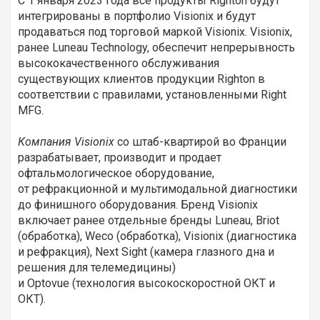
С 1 января 2023 года все продукты Righton будут
интегрированы в портфолио Visionix и будут
продаваться под торговой маркой Visionix. Visionix,
ранее Luneau Technology, обеспечит непрерывность
высококачественного обслуживания
существующих клиентов продукции Righton в
соответствии с правилами, установленными Right
MFG.
Компания Visionix
со штаб-квартирой во Франции
разрабатывает, производит и продает
офтальмологическое оборудование,
от рефракционной и мультимодальной диагностики
до финишного оборудования. Бренд Visionix
включает ранее отдельные бренды Luneau, Briot
(обработка), Weco (обработка), Visionix (диагностика
и рефракция), Next Sight (камера глазного дна и
решения для телемедицины)
и Optovue (технология высокоскоростной ОКТ и
ОКТ).