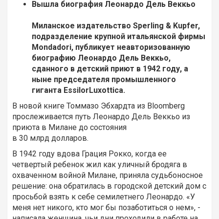
Вышла биография Леонардо Дель Веккьо
Миланское издательство
Sperling
&
Kupfer
,
подразделение крупной итальянской фирмы
Mondadori
, публикует неавторизованную
биографию Леонардо Дель Веккьо,
сданного в детский приют в 1942 году, а
ныне председателя промышленного
гиганта
EssilorLuxottica
.
В новой книге Томмазо Эбхардта из Bloomberg
прослеживается путь Леонардо Дель Веккьо из
приюта в Милане до состояния
в 30 млрд долларов.
В 1942 году вдова Грация Рокко, когда ее
четвертый ребенок жил как уличный бродяга в
охваченном войной Милане, приняла судьбоносное
решение: она обратилась в городской детский дом с
просьбой взять к себе семилетнего Леонардо. «У
меня нет никого, кто мог бы позаботиться о нем», -
написала женщина, чьи дни проходили в работе на