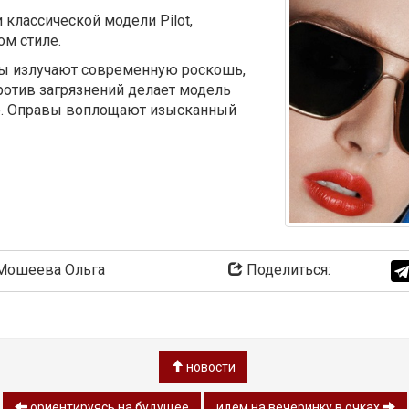
классической модели Pilot,
ом стиле.
ты излучают современную роскошь,
ротив загрязнений делает модель
оде. Оправы воплощают изысканный
ошеева Ольга
Поделиться:
новости
ориентируясь на будущее
идем на вечеринку в очках