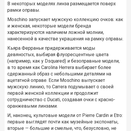
В некоторых моделях линза размещается поверх
рамки оправы.
Moschino запускает мужскую коллекцию очков: как
и женская, некоторые модели бренда
характеризуются наличием ложной молнии,
нанесенной в качестве украшения на рамку оправы.
Кьяра Ферраньи придерживается моды
девяностых, выбирая флуоресцентные цвета
(например
,
как у Dsquared) и безоправные модели,
в то время как
Carolina Herrera
выбирает более
сдержанный образ с небольшими деталями на
ацетатной оправе. Если Moschino выпускает
мужскую линию, то Carrera подумывает о своей
первой женской коллекции и продолжит
сотрудничество с Ducati, создавая очки с красно-
оранжевыми линзами.
И, наконец, культовые модели от Pierre Cardin
и
Etro:
первые выглядят почти как музейные экспонаты,
вторые — большие и смелые, что, безусловно, не