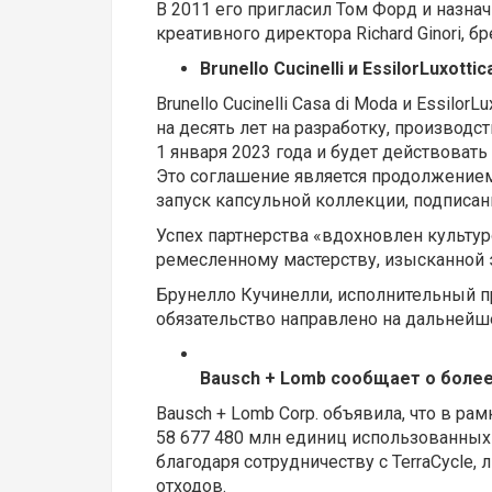
В 2011 его пригласил Том Форд и назна
креативного директора Richard Ginori, б
Brunello Cucinelli и EssilorLuxo
Brunello Cucinelli Casa di Moda и Essil
на десять лет на разработку, производст
1 января 2023 года и будет действовать
Это соглашение является продолжением
запуск капсульной коллекции, подписанно
Успех партнерства «вдохновлен культуро
ремесленному мастерству, изысканной 
Брунелло Кучинелли, исполнительный пр
обязательство направлено на дальней
Bausch + Lomb сообщает о более
Bausch + Lomb Corp. объявила, что в ра
58 677 480 млн единиц использованных
благодаря сотрудничеству с TerraCycle
отходов.