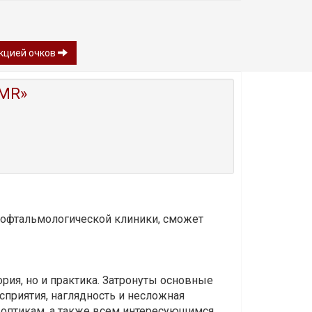
кцией очков
MR»
и офтальмологической клиники, сможет
ория, но и практика. Затронуты основные
приятия, наглядность и несложная
-оптикам, а также всем интересующимся