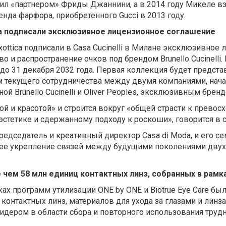
чил «партнером» Фриды Джаннини, а в 2014 году Микеле в
ренда фарфора, приобретенного Gucci в 2013 году.
ttica подписали эксклюзивное лицензионное соглашение
orLuxottica подписали в Casa Cucinelli в Милане эксклюзивн
во и распространение очков под брендом Brunello Cucinelli
 до 31 декабря 2032 года. Первая коллекция будет представ
 текущего сотрудничества между двумя компаниями, начат
й Brunello Cucinelli и Oliver Peoples, эксклюзивным брендо
й и красотой» и строится вокруг «общей страсти к превос
эстетике и сдержанному подходу к роскоши», говорится в
едседатель и креативный директор Casa di Moda, и его се
шее укрепление связей между будущими поколениями двух
 чем 58 млн единиц контактных линз, собранных в рам
мках программ утилизации ONE by ONE и Biotrue Eye Care б
 контактных линз, материалов для ухода за глазами и ли
, лидером в области сбора и повторного использования т