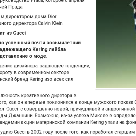
руководство Prada, которое с апреля
чей Прада.
м директором дома Dior.
ного директора Calvin Klein.
т из Gucci
но успешный почти восьмилетний
надлежащего Kering лейбла
дставление о моде.
дение дизайнера, задающее тенденции,
ороту в современном секторе
ский бренд Kering изо всех сил
лжность креативного диретора в
того, как он впервые поклонился в конце мужского показа G
л Gucci с совершенно новой, причудливой и андрогинной 
ы Джаннини. Возможно, из-за успеха Микеле в определен
 пандемии акции материнской компании Kering упали на фон
дию Gucci в 2002 году после того, как поработал старшим