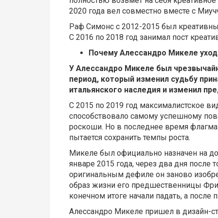
полностью возьмет на себя креативное 
2020 года вел совместно вместе с Миуч
Раф Симонс с 2012-2015 был креативны
С 2016 по 2018 год занимал пост креатив
Почему Алессандро Микеле уходи
У Алессандро Микеле был чрезвычай
период, который изменил судьбу при
итальянского наследия и изменил пре
С 2015 по 2019 год максималистское ви
способствовало самому успешному пов
роскоши. Но в последнее время флагман
пытается сохранить темпы роста.
Микеле был официально назначен на до
январе 2015 года, через два дня после 
оригинальным дефиле он заново изобре
образ жизни его предшественницы Фрид
конечном итоге начали падать, а после
Алессандро Микеле пришел в дизайн-сту