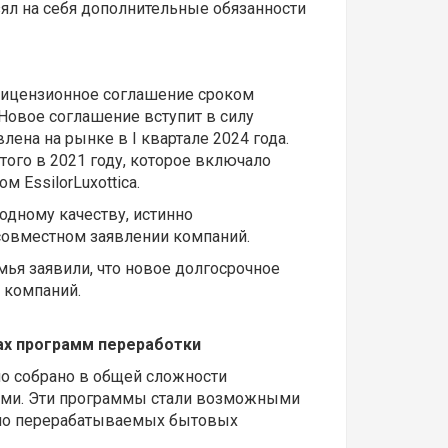
зял на себя дополнительные обязанности
ое лицензионное соглашение сроком
. Новое соглашение вступит в силу
лена на рынке в I квартале 2024 года.
ого в 2021 году, которое включало
м EssilorLuxottica.
ходному качеству, истинно
 совместном заявлении компаний.
мья заявили, что новое долгосрочное
 компаний.
ках программ переработки
ыло собрано в общей сложности
нзами. Эти программы стали возможными
рудно перерабатываемых бытовых